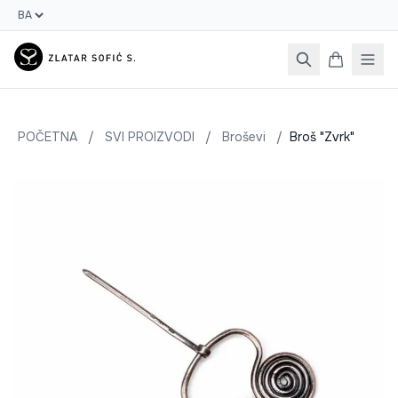
POČETNA
/
SVI PROIZVODI
/
Broševi
/
Broš "Zvrk"