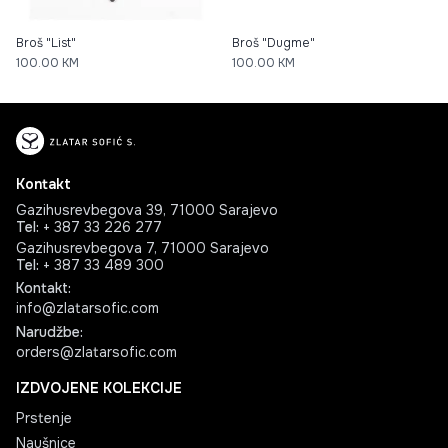
Broš "List"
Broš "Dugme"
100.00
KM
100.00
KM
Kontakt
Gazihusrevbegova 39, 71000 Sarajevo
Tel
:
+ 387 33 226 277
Gazihusrevbegova 7, 71000 Sarajevo
Tel
:
+ 387 33 489 300
Kontakt
:
info@zlatarsofic.com
Narudžbe
:
orders@zlatarsofic.com
IZDVOJENE KOLEKCIJE
Prstenje
Naušnice