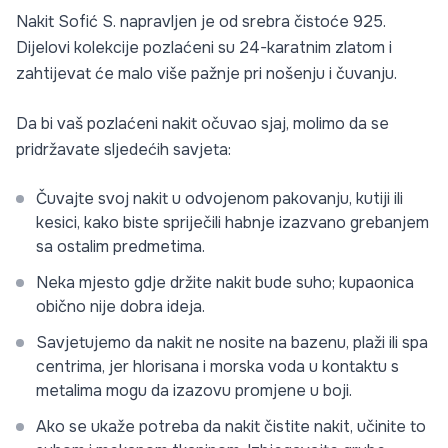
Nakit Sofić S. napravljen je od srebra čistoće 925.
Dijelovi kolekcije pozlaćeni su 24-karatnim zlatom i
zahtijevat će malo više pažnje pri nošenju i čuvanju.
Da bi vaš pozlaćeni nakit očuvao sjaj, molimo da se
pridržavate sljedećih savjeta:
Čuvajte svoj nakit u odvojenom pakovanju, kutiji ili
kesici, kako biste spriječili habnje izazvano grebanjem
sa ostalim predmetima.
Neka mjesto gdje držite nakit bude suho; kupaonica
obično nije dobra ideja.
Savjetujemo da nakit ne nosite na bazenu, plaži ili spa
centrima, jer hlorisana i morska voda u kontaktu s
metalima mogu da izazovu promjene u boji.
Ako se ukaže potreba da nakit čistite nakit, učinite to