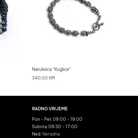
Narukvica "Kuglice"
340.00
KM
RADNO VRIJEME
Pon - Pet
09:00 - 19:00
Subota
09:30 - 17:00
Ned
:
Neradna