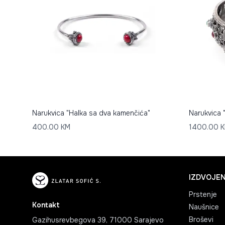
Narukvica "Halka sa dva kamenčića"
Narukvica 
400.00
KM
1400.00
K
IZDVOJEN
Prstenje
Kontakt
Naušnice
Broševi
Gazihusrevbegova 39, 71000 Sarajevo