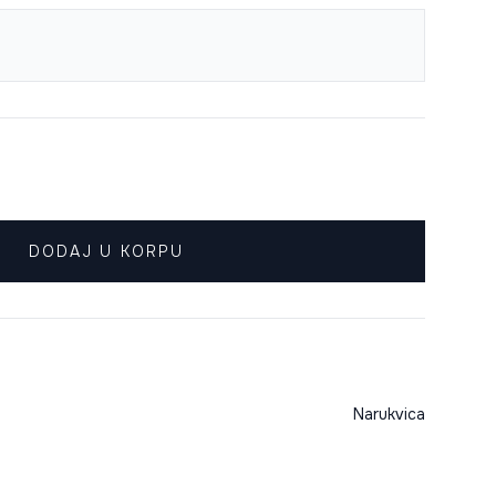
DODAJ U KORPU
Narukvica