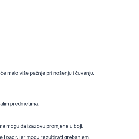
 će malo više pažnje pri nošenju i čuvanju.
stalim predmetima.
lima mogu da izazovu promjene u boji.
i papir, jer mogu rezultirati grebanjem.