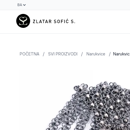
POČETNA
/
SVI PROIZVODI
/
Narukvice
/
Narukvic