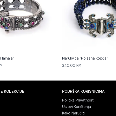
"Halhala"
Narukvica "Pojasna kopča"
M
340.00
KM
E KOLEKCIJE
PODRŠKA KORISNICIMA
Politika Privatnosti
Uslovi Korištenja
Kako Naručiti