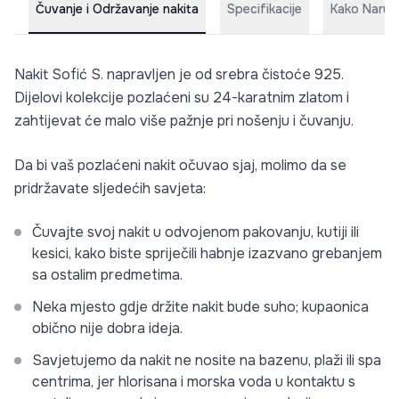
Čuvanje i Održavanje nakita
Specifikacije
Kako Naruči
Nakit Sofić S. napravljen je od srebra čistoće 925.
Dijelovi kolekcije pozlaćeni su 24-karatnim zlatom i
zahtijevat će malo više pažnje pri nošenju i čuvanju.
Da bi vaš pozlaćeni nakit očuvao sjaj, molimo da se
pridržavate sljedećih savjeta:
Čuvajte svoj nakit u odvojenom pakovanju, kutiji ili
kesici, kako biste spriječili habnje izazvano grebanjem
sa ostalim predmetima.
Neka mjesto gdje držite nakit bude suho; kupaonica
obično nije dobra ideja.
Savjetujemo da nakit ne nosite na bazenu, plaži ili spa
centrima, jer hlorisana i morska voda u kontaktu s