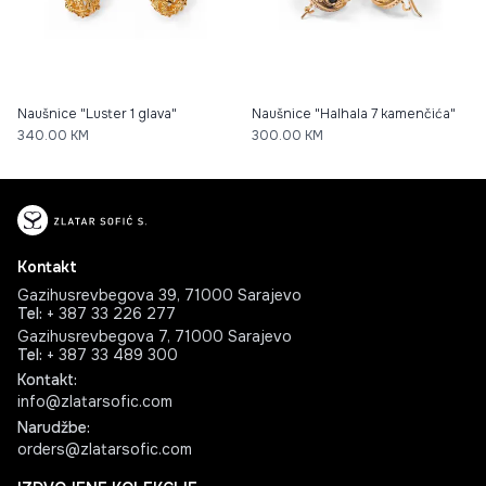
Naušnice "Luster 1 glava"
Naušnice "Halhala 7 kamenčića"
340.00
KM
300.00
KM
Kontakt
Gazihusrevbegova 39, 71000 Sarajevo
Tel
:
+ 387 33 226 277
Gazihusrevbegova 7, 71000 Sarajevo
Tel
:
+ 387 33 489 300
Kontakt
:
info@zlatarsofic.com
Narudžbe
:
orders@zlatarsofic.com