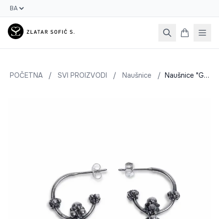
POČETNA
/
SVI PROIZVODI
/
Naušnice
/
Naušnice "Grozdić šaraf"