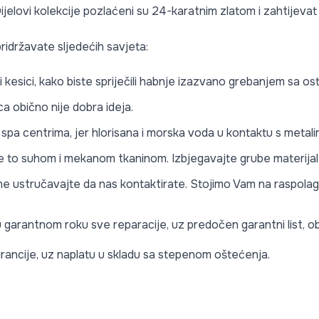
ijelovi kolekcije pozlaćeni su 24-karatnim zlatom i zahtijevat
ridržavate sljedećih savjeta:
li kesici, kako biste spriječili habnje izazvano grebanjem sa o
a obično nije dobra ideja.
li spa centrima, jer hlorisana i morska voda u kontaktu s meta
te to suhom i mekanom tkaninom. Izbjegavajte grube materijale 
e ne ustručavajte da nas kontaktirate. Stojimo Vam na raspolag
 u garantnom roku sve reparacije, uz predočen garantni list,
rancije, uz naplatu u skladu sa stepenom oštećenja.