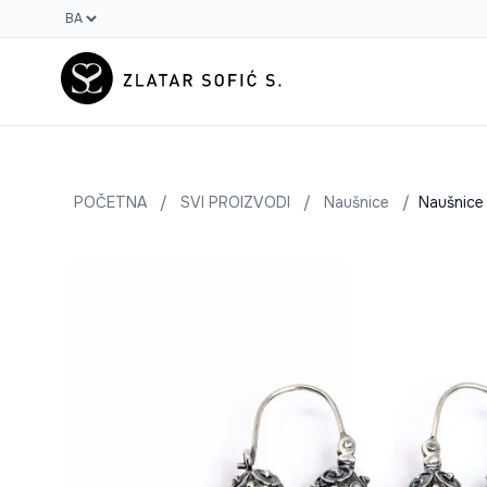
POČETNA
/
SVI PROIZVODI
/
Naušnice
/
Naušnice