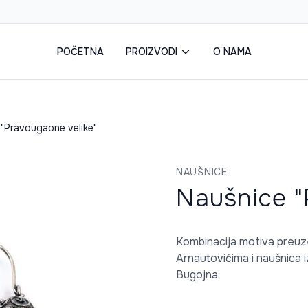
POČETNA
PROIZVODI
O NAMA
 "Pravougaone velike"
NAUŠNICE
Naušnice "
Kombinacija motiva preuze
Arnautovićima i naušnica i
Bugojna.