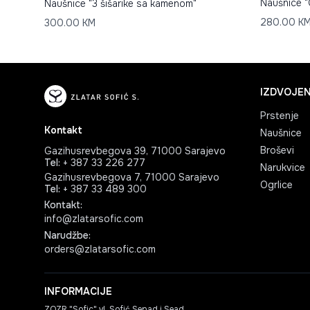
Naušnice "
Naušnice "3 šišarike sa kamenom"
280.00
K
300.00
KM
IZDVOJEN
Prstenje
Kontakt
Naušnice
Broševi
Gazihusrevbegova 39, 71000 Sarajevo
Tel
:
+ 387 33 226 277
Narukvice
Gazihusrevbegova 7, 71000 Sarajevo
Ogrlice
Tel
:
+ 387 33 489 300
Kontakt
:
info@zlatarsofic.com
Narudžbe
:
orders@zlatarsofic.com
INFORMACIJE
ZOZR "Sofic" vl. Sofić Senad i Sead