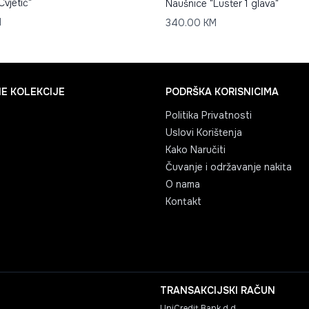
Cvjetić"
Naušnice "Luster 1 glava"
M
340.00
KM
E KOLEKCIJE
PODRŠKA KORISNICIMA
Politika Privatnosti
Uslovi Korištenja
Kako Naručiti
Čuvanje i održavanje nakita
O nama
Kontakt
TRANSAKCIJSKI RAČUN
UniCredit Bank d.d.