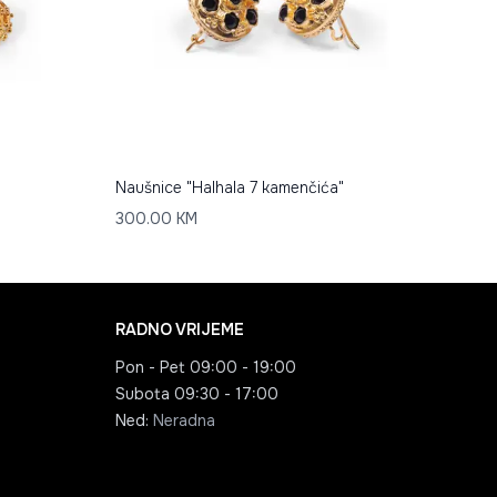
Naušnice "Halhala 7 kamenčića"
300.00
KM
RADNO VRIJEME
Pon - Pet
09:00 - 19:00
Subota
09:30 - 17:00
Ned
:
Neradna