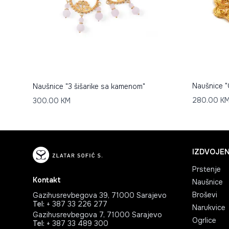
Naušnice "
Naušnice "3 šišarike sa kamenom"
280.00
K
300.00
KM
IZDVOJEN
Prstenje
Kontakt
Naušnice
Broševi
Gazihusrevbegova 39, 71000 Sarajevo
Tel
:
+ 387 33 226 277
Narukvice
Gazihusrevbegova 7, 71000 Sarajevo
Ogrlice
Tel
:
+ 387 33 489 300