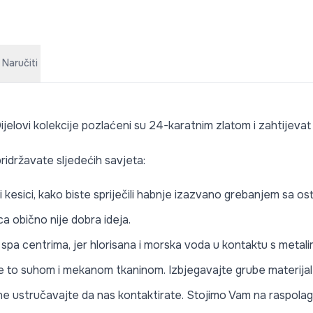
 Naručiti
ijelovi kolekcije pozlaćeni su 24-karatnim zlatom i zahtijevat
ridržavate sljedećih savjeta:
li kesici, kako biste spriječili habnje izazvano grebanjem sa o
a obično nije dobra ideja.
li spa centrima, jer hlorisana i morska voda u kontaktu s meta
te to suhom i mekanom tkaninom. Izbjegavajte grube materijale 
e ne ustručavajte da nas kontaktirate. Stojimo Vam na raspolag