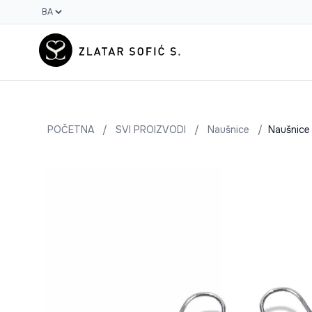
POČETNA
/
SVI PROIZVODI
/
Naušnice
/
Naušnice 