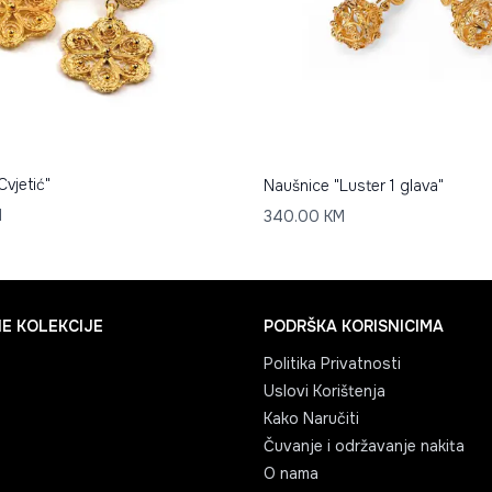
Cvjetić"
Naušnice "Luster 1 glava"
M
340.00
KM
E KOLEKCIJE
PODRŠKA KORISNICIMA
Politika Privatnosti
Uslovi Korištenja
Kako Naručiti
Čuvanje i održavanje nakita
O nama