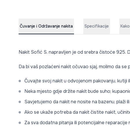
Čuvanje i Održavanje nakita
Specifikacije
Kako
Nakit Sofić S. napravljen je od srebra čistoće 925. D
Da bi vaš pozlaćeni nakit očuvao sjaj, molimo da se p
Čuvajte svoj nakit u odvojenom pakovanju, kutiji i
Neka mjesto gdje držite nakit bude suho; kupaonic
Savjetujemo da nakit ne nosite na bazenu, plaži i
Ako se ukaže potreba da nakit čistite nakit, učini
Za sva dodatna pitanja ili potencijalne reparacij