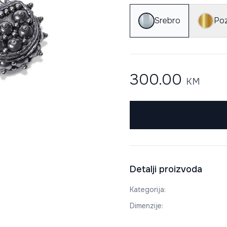
Srebro
Poz
300.00
KM
Detalji proizvoda
Kategorija
:
Dimenzije
: