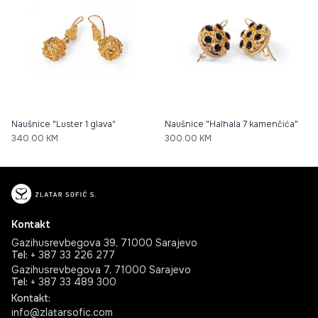
Naušnice "Luster 1 glava"
Naušnice "Halhala 7 kamenčića"
340.00
KM
300.00
KM
Kontakt
Gazihusrevbegova 39, 71000 Sarajevo
Tel
:
+ 387 33 226 277
Gazihusrevbegova 7, 71000 Sarajevo
Tel
:
+ 387 33 489 300
Kontakt
:
info@zlatarsofic.com