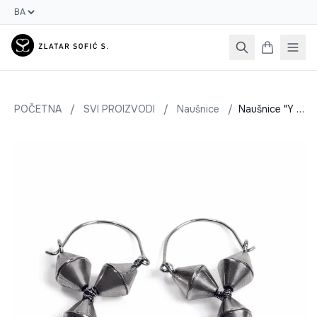
POČETNA
/
SVI PROIZVODI
/
Naušnice
/
Naušnice "Y velike"