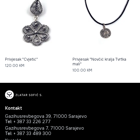
Privjesak "Cvjetić"
Privjesak "Novčić kralja Tvrtka
mali"
120.00
KM
100.00
KM
Kontakt
Gazihusrevbegova 39, 71000 Sarajevo
Tel
:
+ 387 33 226 277
Gazihusrevbegova 7, 71000 Sarajevo
Tel
:
+ 387 33 489 300