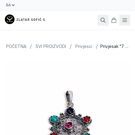
POČETNA
/
SVI PROIZVODI
/
Privjesci
/
Privjesak "7 kamenčića"