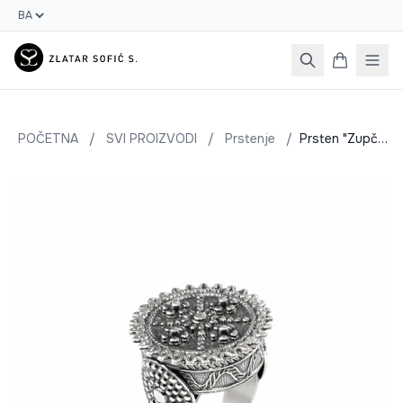
POČETNA
/
SVI PROIZVODI
/
Prstenje
/
Prsten "Zupčanik"