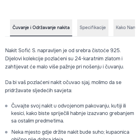
Čuvanje i Održavanje nakita
Specifikacije
Kako Naruči
Nakit Sofić S. napravljen je od srebra čistoće 925.
Dijelovi kolekcije pozlaćeni su 24-karatnim zlatom i
zahtijevat će malo više pažnje pri nošenju i čuvanju.
Da bi vaš pozlaćeni nakit očuvao sjaj, molimo da se
pridržavate sljedećih savjeta:
Čuvajte svoj nakit u odvojenom pakovanju, kutiji ili
kesici, kako biste spriječili habnje izazvano grebanjem
sa ostalim predmetima.
Neka mjesto gdje držite nakit bude suho; kupaonica
obično nije dobra ideja.