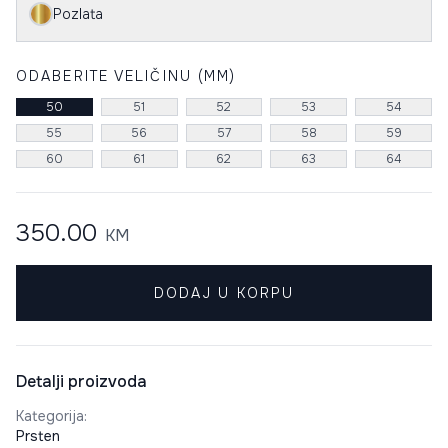
Pozlata
ODABERITE VELIČINU (MM)
50
51
52
53
54
55
56
57
58
59
60
61
62
63
64
350.00
KM
DODAJ U KORPU
Detalji proizvoda
Kategorija
:
Prsten