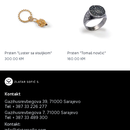
Prsten "Luster sa visuljkom"
Prsten "Tomaš novčić"
300.00
KM
160.00
KM
Kontakt
Gazihusrevbegova 39, 71000 Sarajevo
Tel
:
+ 387 33 226 277
Gazihusrevbegova 7, 71000 Sarajevo
Tel
:
+ 387 33 489 300
Kontakt
: