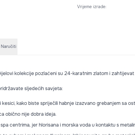
Vrijeme izrade
:
 Naručiti
ijelovi kolekcije pozlaćeni su 24-karatnim zlatom i zahtijevat
ridržavate sljedećih savjeta:
li kesici, kako biste spriječili habnje izazvano grebanjem sa o
a obično nije dobra ideja.
li spa centrima, jer hlorisana i morska voda u kontaktu s meta