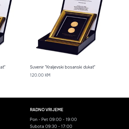
at"
Suvenir "Kraljevski bosanski dukat"
120.00
KM
RADNO VRIJEME
Pon - Pet
09:00 - 19:00
Subota
09:30 - 17:00