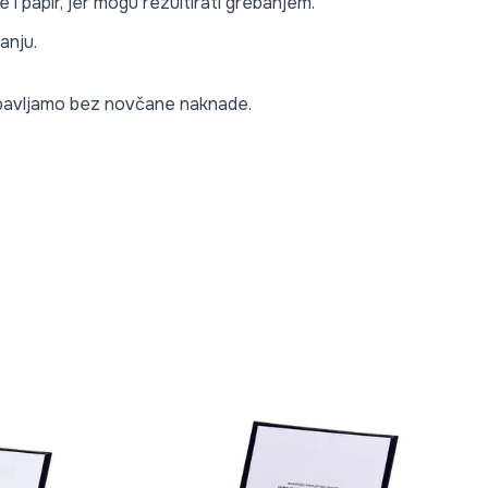
i papir, jer mogu rezultirati grebanjem.
anju.
 obavljamo bez novčane naknade.