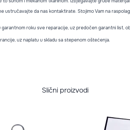
te to suhom i mekanom tkaninom. Izbjegavajte grube materijale 
e ne ustručavajte da nas kontaktirate. Stojimo Vam na raspolag
 u garantnom roku sve reparacije, uz predočen garantni list,
rancije, uz naplatu u skladu sa stepenom oštećenja.
Slični proizvodi