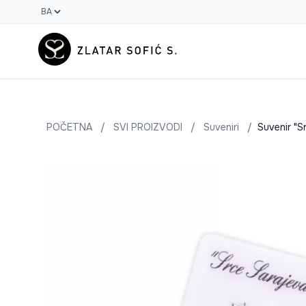
POČETNA
/
SVI PROIZVODI
/
Suveniri
/
Suvenir "S