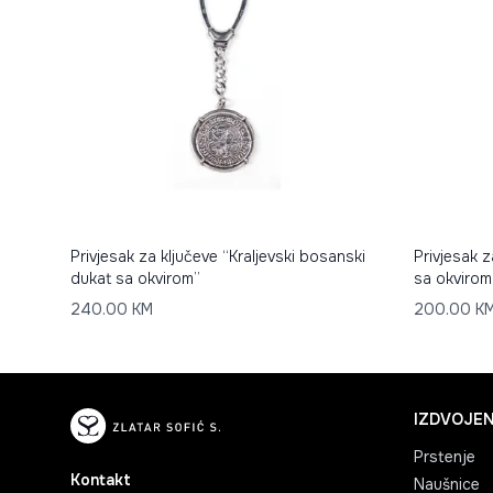
Privjesak za ključeve “Kraljevski bosanski
Privjesak z
dukat sa okvirom”
sa okvirom
240.00
KM
200.00
K
IZDVOJEN
Prstenje
Kontakt
Naušnice