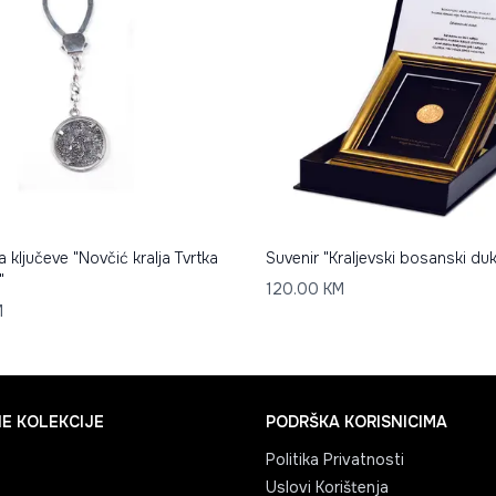
a ključeve "Novčić kralja Tvrtka
Suvenir "Kraljevski bosanski duk
"
120.00
KM
M
E KOLEKCIJE
PODRŠKA KORISNICIMA
Politika Privatnosti
Uslovi Korištenja