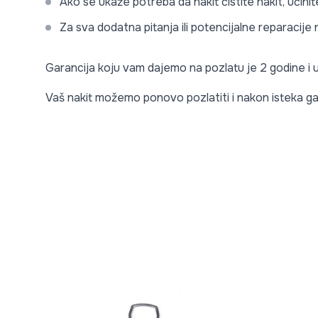
Ako se ukaže potreba da nakit čistite nakit, učini
Za sva dodatna pitanja ili potencijalne reparacij
Garancija koju vam dajemo na pozlatu je 2 godine i
Vaš nakit možemo ponovo pozlatiti i nakon isteka ga