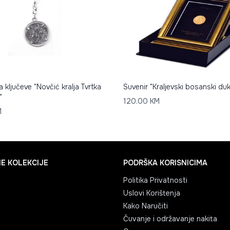
a ključeve "Novčić kralja Tvrtka
Suvenir "Kraljevski bosanski duk
"
120.00
KM
M
E KOLEKCIJE
PODRŠKA KORISNICIMA
Politika Privatnosti
Uslovi Korištenja
Kako Naručiti
Čuvanje i održavanje nakita