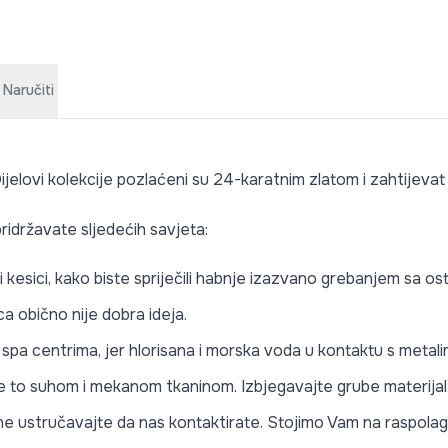
 Naručiti
ijelovi kolekcije pozlaćeni su 24-karatnim zlatom i zahtijevat
ridržavate sljedećih savjeta:
li kesici, kako biste spriječili habnje izazvano grebanjem sa o
a obično nije dobra ideja.
li spa centrima, jer hlorisana i morska voda u kontaktu s meta
te to suhom i mekanom tkaninom. Izbjegavajte grube materijale 
e ne ustručavajte da nas kontaktirate. Stojimo Vam na raspolag