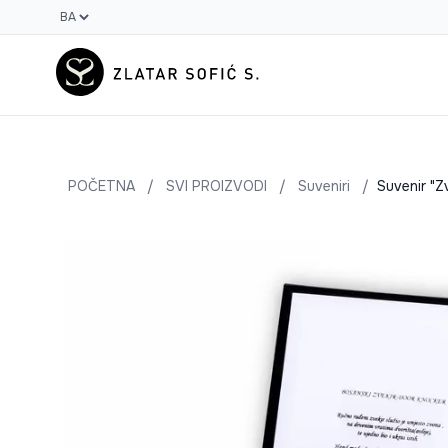
POČETNA
/
SVI PROIZVODI
/
Suveniri
/
Suvenir "Zv