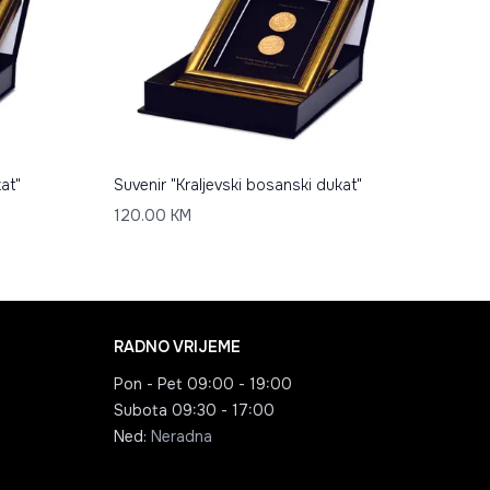
at"
Suvenir "Kraljevski bosanski dukat"
120.00
KM
RADNO VRIJEME
Pon - Pet
09:00 - 19:00
Subota
09:30 - 17:00
Ned
:
Neradna