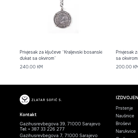
Privjesak za ključeve “Kraljevski bosanski
Privjesak z
dukat sa okvirom”
sa okvirom
240.00
KM
200.00
K
IZDVOJEN
Prstenje
Kontakt
Naušnice
Broševi
Gazihusrevbegova 39, 71000 Sarajevo
Tel
:
+ 387 33 226 277
Narukvice
Gazihusrevbegova 7, 71000 Sarajevo