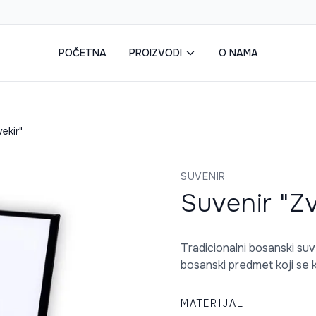
POČETNA
PROIZVODI
O NAMA
ekir"
SUVENIR
Suvenir "Zv
Tradicionalni bosanski suve
bosanski predmet koji se ko
MATERIJAL