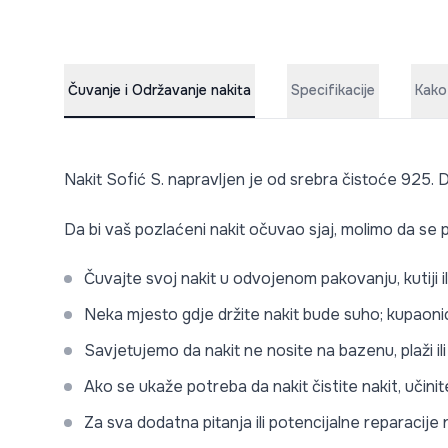
Čuvanje i Održavanje nakita
Specifikacije
Kako
Nakit Sofić S. napravljen je od srebra čistoće 925. D
Da bi vaš pozlaćeni nakit očuvao sjaj, molimo da se p
Čuvajte svoj nakit u odvojenom pakovanju, kutiji i
Neka mjesto gdje držite nakit bude suho; kupaonic
Savjetujemo da nakit ne nosite na bazenu, plaži i
Ako se ukaže potreba da nakit čistite nakit, učini
Za sva dodatna pitanja ili potencijalne reparacij