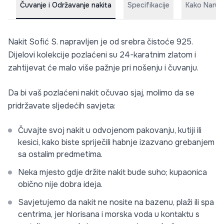
Čuvanje i Održavanje nakita
Specifikacije
Kako Naruči
Nakit Sofić S. napravljen je od srebra čistoće 925.
Dijelovi kolekcije pozlaćeni su 24-karatnim zlatom i
zahtijevat će malo više pažnje pri nošenju i čuvanju.
Da bi vaš pozlaćeni nakit očuvao sjaj, molimo da se
pridržavate sljedećih savjeta:
Čuvajte svoj nakit u odvojenom pakovanju, kutiji ili
kesici, kako biste spriječili habnje izazvano grebanjem
sa ostalim predmetima.
Neka mjesto gdje držite nakit bude suho; kupaonica
obično nije dobra ideja.
Savjetujemo da nakit ne nosite na bazenu, plaži ili spa
centrima, jer hlorisana i morska voda u kontaktu s