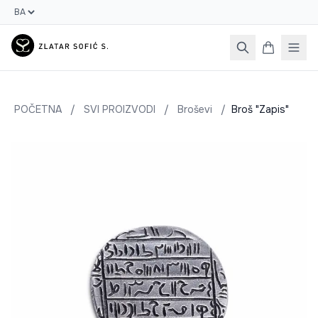
POČETNA
/
SVI PROIZVODI
/
Broševi
/
Broš "Zapis"