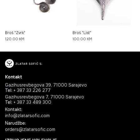
Broš "Zvrk"
Broš "List"
120.00
KM
100.00
KM
Kontakt
Gazihusrevbegova 39, 71000 Sarajevo
Tel
:
+ 387 33 226 277
Gazihusrevbegova 7, 71000 Sarajevo
Tel
:
+ 387 33 489 300
Kontakt
:
info@zlatarsofic.com
Narudžbe
:
orders@zlatarsofic.com