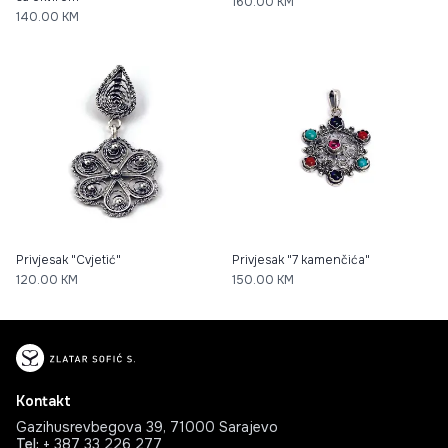
160.00
KM
140.00
KM
Privjesak "Cvjetić"
Privjesak "7 kamenčića"
120.00
KM
150.00
KM
Kontakt
Gazihusrevbegova 39, 71000 Sarajevo
Tel
:
+ 387 33 226 277