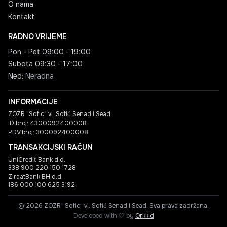
O nama
Kontakt
RADNO VRIJEME
Pon - Pet
09:00 - 19:00
Subota
09:30 - 17:00
Ned
:
Neradna
INFORMACIJE
ZOZR "Sofic" vl. Sofić Senad i Sead
ID broj: 4300092400008
PDV broj: 300092400008
TRANSAKCIJSKI RAČUN
UniCredit Bank d.d.
338 900 220 150 1728
ZiraatBank BH d.d.
186 000 100 625 3192
©
2026
ZOZR "Sofic" vl. Sofić Senad i Sead.
Sva prava zadržana.
love
Developed with
🤍
by
Orkkid