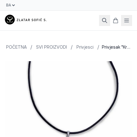
POČETNA
/
SVI PROIZVODI
/
Privjesci
/
Privjesak "Kraljevski bosanski dukat"