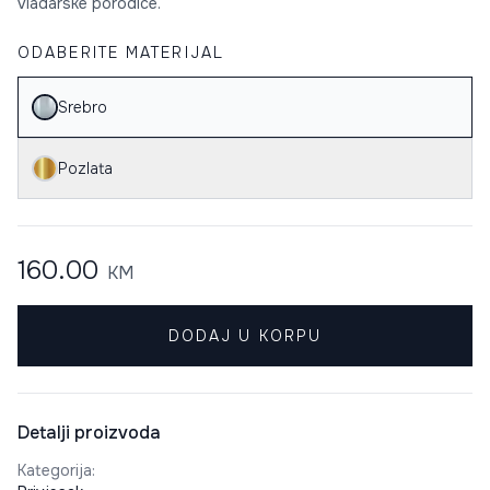
vladarske porodice.
ODABERITE MATERIJAL
Srebro
Pozlata
160.00
KM
DODAJ U KORPU
Detalji proizvoda
Kategorija
: