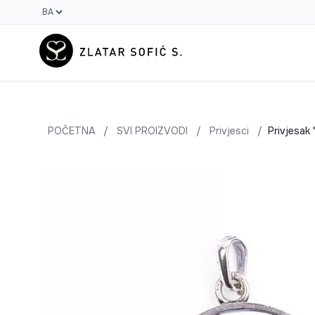
POČETNA
/
SVI PROIZVODI
/
Privjesci
/
Privjesak 