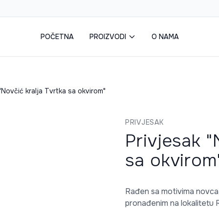
POČETNA
PROIZVODI
O NAMA
"Novčić kralja Tvrtka sa okvirom"
PRIVJESAK
Privjesak "
sa okvirom
Rađen sa motivima novca k
pronađenim na lokalitetu R