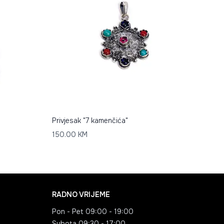
Privjesak "7 kamenčića"
150.00
KM
RADNO VRIJEME
Pon - Pet
09:00 - 19:00
Subota
09:30 - 17:00