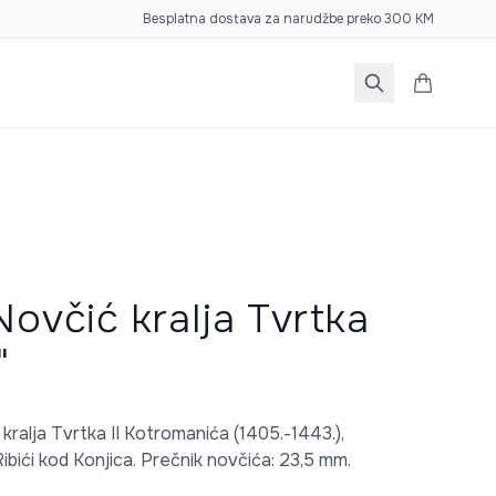
Besplatna dostava za narudžbe preko 300 KM
Novčić kralja Tvrtka
"
ralja Tvrtka II Kotromanića (1405.-1443.),
ibići kod Konjica. Prečnik novčića: 23,5 mm.