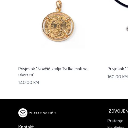
Privjesak "Novčić kralja Tvrtka mali sa
Privjesak "
okvirom"
160.00
KM
140.00
KM
IZDVOJEN
Prstenje
Kontakt