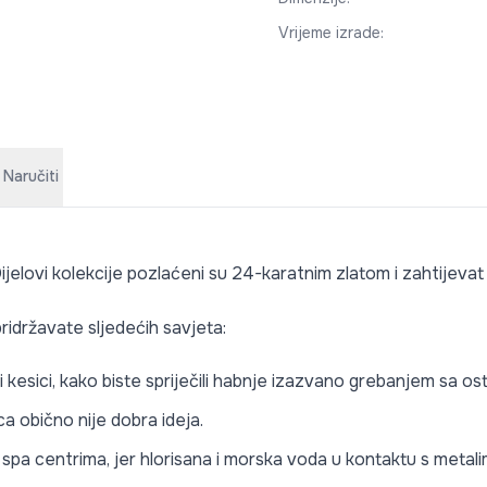
Vrijeme izrade
:
 Naručiti
ijelovi kolekcije pozlaćeni su 24-karatnim zlatom i zahtijevat
ridržavate sljedećih savjeta:
li kesici, kako biste spriječili habnje izazvano grebanjem sa o
a obično nije dobra ideja.
li spa centrima, jer hlorisana i morska voda u kontaktu s meta