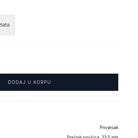
lata
DODAJ U KORPU
Privjesak
Prečnik novčića: 23,5 mm